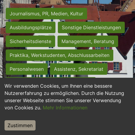
Journalismus, PR, Medien, Kultur
Ausbildungsplätze
Sonstige Dienstleistungen
Sicherheitsdienste
Management, Beratung
Praktika, Werkstudenten, Abschlussarbeiten
Personalwesen
Assistenz, Sekretariat
Hilfskräfte, Aushilfs- und Nebenjobs
Wir verwenden Cookies, um Ihnen eine bessere
Nutzererfahrung zu ermöglichen. Durch die Nutzung
Einkauf, Logistik, Materialwirtschaft
unserer Webseite stimmen Sie unserer Verwendung
von Cookies zu.
Mehr Informationen
Weiterbildung, Studium, duale Ausbildung
Tourismus
Rechtswesen
IT, Software
Zustimmen