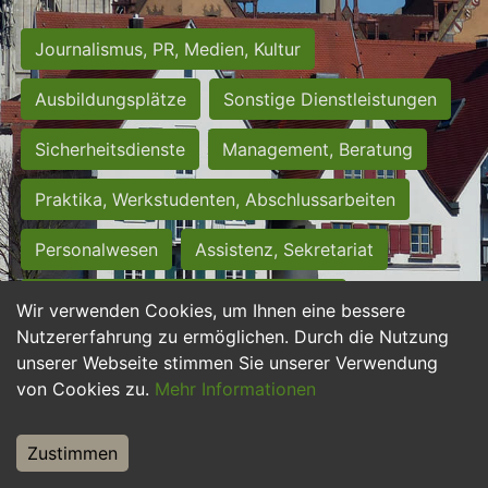
Journalismus, PR, Medien, Kultur
Ausbildungsplätze
Sonstige Dienstleistungen
Sicherheitsdienste
Management, Beratung
Praktika, Werkstudenten, Abschlussarbeiten
Personalwesen
Assistenz, Sekretariat
Hilfskräfte, Aushilfs- und Nebenjobs
Wir verwenden Cookies, um Ihnen eine bessere
Nutzererfahrung zu ermöglichen. Durch die Nutzung
Einkauf, Logistik, Materialwirtschaft
unserer Webseite stimmen Sie unserer Verwendung
von Cookies zu.
Mehr Informationen
Weiterbildung, Studium, duale Ausbildung
Tourismus
Rechtswesen
IT, Software
Zustimmen