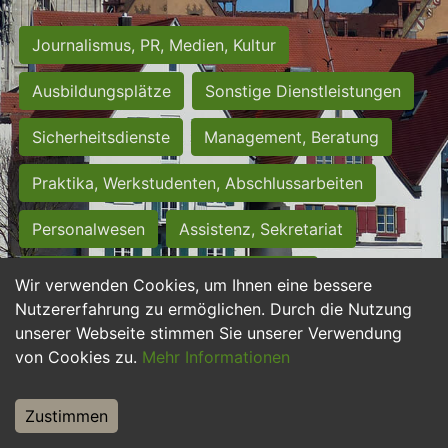
Journalismus, PR, Medien, Kultur
Ausbildungsplätze
Sonstige Dienstleistungen
Sicherheitsdienste
Management, Beratung
Praktika, Werkstudenten, Abschlussarbeiten
Personalwesen
Assistenz, Sekretariat
Hilfskräfte, Aushilfs- und Nebenjobs
Wir verwenden Cookies, um Ihnen eine bessere
Nutzererfahrung zu ermöglichen. Durch die Nutzung
Einkauf, Logistik, Materialwirtschaft
unserer Webseite stimmen Sie unserer Verwendung
von Cookies zu.
Mehr Informationen
Weiterbildung, Studium, duale Ausbildung
Tourismus
Rechtswesen
IT, Software
Zustimmen