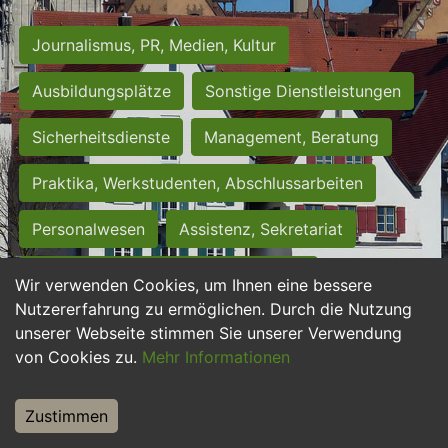
Journalismus, PR, Medien, Kultur
Ausbildungsplätze
Sonstige Dienstleistungen
Sicherheitsdienste
Management, Beratung
Praktika, Werkstudenten, Abschlussarbeiten
Personalwesen
Assistenz, Sekretariat
Hilfskräfte, Aushilfs- und Nebenjobs
Wir verwenden Cookies, um Ihnen eine bessere
Nutzererfahrung zu ermöglichen. Durch die Nutzung
Einkauf, Logistik, Materialwirtschaft
unserer Webseite stimmen Sie unserer Verwendung
von Cookies zu.
Mehr Informationen
Weiterbildung, Studium, duale Ausbildung
Tourismus
Rechtswesen
IT, Software
Zustimmen