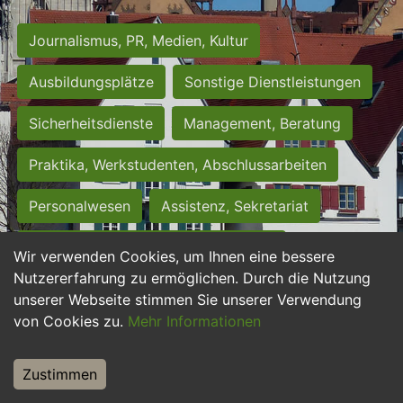
Journalismus, PR, Medien, Kultur
Ausbildungsplätze
Sonstige Dienstleistungen
Sicherheitsdienste
Management, Beratung
Praktika, Werkstudenten, Abschlussarbeiten
Personalwesen
Assistenz, Sekretariat
Hilfskräfte, Aushilfs- und Nebenjobs
Wir verwenden Cookies, um Ihnen eine bessere
Nutzererfahrung zu ermöglichen. Durch die Nutzung
Einkauf, Logistik, Materialwirtschaft
unserer Webseite stimmen Sie unserer Verwendung
von Cookies zu.
Mehr Informationen
Weiterbildung, Studium, duale Ausbildung
Tourismus
Rechtswesen
IT, Software
Zustimmen