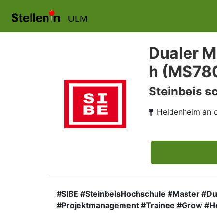
ULM
Dualer M
h (MS78
Steinbeis s
Heidenheim an d
#SIBE #SteinbeisHochschule #Master #Du
#Projektmanagement #Trainee #Grow #He