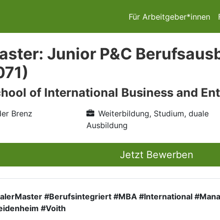
Für Arbeitgeber*innen
aster: Junior P&C Berufsausb
071)
chool of International Business and En
er Brenz
Weiterbildung, Studium, duale
Ausbildung
Jetzt Bewerben
alerMaster #Berufsintegriert #MBA #International #Ma
idenheim #Voith