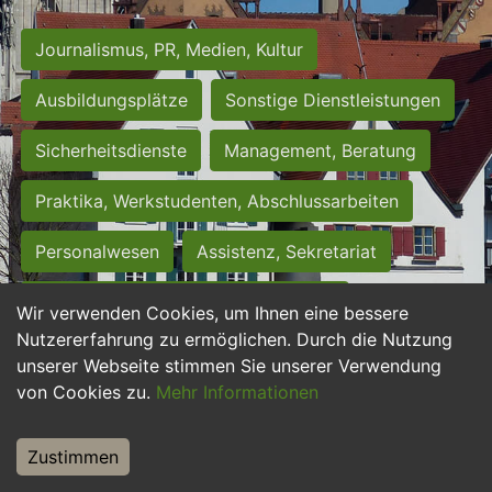
Journalismus, PR, Medien, Kultur
Ausbildungsplätze
Sonstige Dienstleistungen
Sicherheitsdienste
Management, Beratung
Praktika, Werkstudenten, Abschlussarbeiten
Personalwesen
Assistenz, Sekretariat
Hilfskräfte, Aushilfs- und Nebenjobs
Wir verwenden Cookies, um Ihnen eine bessere
Nutzererfahrung zu ermöglichen. Durch die Nutzung
Einkauf, Logistik, Materialwirtschaft
unserer Webseite stimmen Sie unserer Verwendung
von Cookies zu.
Mehr Informationen
Weiterbildung, Studium, duale Ausbildung
Tourismus
Rechtswesen
IT, Software
Zustimmen