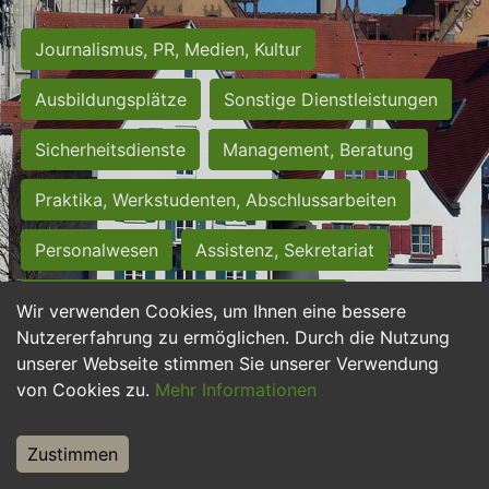
Journalismus, PR, Medien, Kultur
Ausbildungsplätze
Sonstige Dienstleistungen
Sicherheitsdienste
Management, Beratung
Praktika, Werkstudenten, Abschlussarbeiten
Personalwesen
Assistenz, Sekretariat
Hilfskräfte, Aushilfs- und Nebenjobs
Wir verwenden Cookies, um Ihnen eine bessere
Nutzererfahrung zu ermöglichen. Durch die Nutzung
Einkauf, Logistik, Materialwirtschaft
unserer Webseite stimmen Sie unserer Verwendung
von Cookies zu.
Mehr Informationen
Weiterbildung, Studium, duale Ausbildung
Tourismus
Rechtswesen
IT, Software
Zustimmen