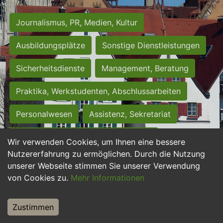
Journalismus, PR, Medien, Kultur
Ausbildungsplätze
Sonstige Dienstleistungen
Sicherheitsdienste
Management, Beratung
Praktika, Werkstudenten, Abschlussarbeiten
Personalwesen
Assistenz, Sekretariat
Hilfskräfte, Aushilfs- und Nebenjobs
Wir verwenden Cookies, um Ihnen eine bessere
Nutzererfahrung zu ermöglichen. Durch die Nutzung
Einkauf, Logistik, Materialwirtschaft
unserer Webseite stimmen Sie unserer Verwendung
von Cookies zu.
Mehr Informationen
Weiterbildung, Studium, duale Ausbildung
Tourismus
Rechtswesen
IT, Software
Zustimmen