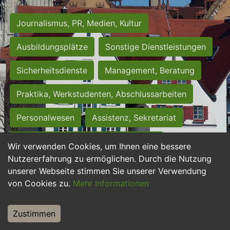
Journalismus, PR, Medien, Kultur
Ausbildungsplätze
Sonstige Dienstleistungen
Sicherheitsdienste
Management, Beratung
Praktika, Werkstudenten, Abschlussarbeiten
Personalwesen
Assistenz, Sekretariat
Hilfskräfte, Aushilfs- und Nebenjobs
Wir verwenden Cookies, um Ihnen eine bessere
Nutzererfahrung zu ermöglichen. Durch die Nutzung
Einkauf, Logistik, Materialwirtschaft
unserer Webseite stimmen Sie unserer Verwendung
von Cookies zu.
Mehr Informationen
Weiterbildung, Studium, duale Ausbildung
Tourismus
Rechtswesen
IT, Software
Zustimmen