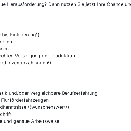
eue Herausforderung? Dann nutzen Sie jetzt Ihre Chance und
bis Einlagerung\)
ollen
onen
rechten Versorgung der Produktion
und Inventurzählungen\)
istik und/oder vergleichbare Berufserfahrung
t Flurförderfahrzeugen
ndkenntnisse \(wünschenswert\)
chrift
e und genaue Arbeitsweise