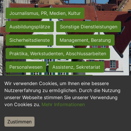
Journalismus, PR, Medien, Kultur
Ausbildungsplätze
Sonstige Dienstleistungen
Sicherheitsdienste
Management, Beratung
Praktika, Werkstudenten, Abschlussarbeiten
Personalwesen
Assistenz, Sekretariat
Hilfskräfte, Aushilfs- und Nebenjobs
Wir verwenden Cookies, um Ihnen eine bessere
Nutzererfahrung zu ermöglichen. Durch die Nutzung
Einkauf, Logistik, Materialwirtschaft
unserer Webseite stimmen Sie unserer Verwendung
von Cookies zu.
Mehr Informationen
Weiterbildung, Studium, duale Ausbildung
Tourismus
Rechtswesen
IT, Software
Zustimmen