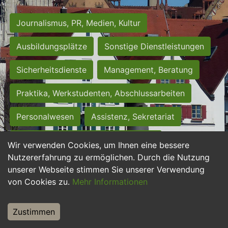
Journalismus, PR, Medien, Kultur
Ausbildungsplätze
Sonstige Dienstleistungen
Sicherheitsdienste
Management, Beratung
Praktika, Werkstudenten, Abschlussarbeiten
Personalwesen
Assistenz, Sekretariat
Hilfskräfte, Aushilfs- und Nebenjobs
Wir verwenden Cookies, um Ihnen eine bessere
Nutzererfahrung zu ermöglichen. Durch die Nutzung
Einkauf, Logistik, Materialwirtschaft
unserer Webseite stimmen Sie unserer Verwendung
von Cookies zu.
Mehr Informationen
Weiterbildung, Studium, duale Ausbildung
Tourismus
Rechtswesen
IT, Software
Zustimmen