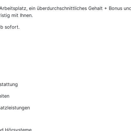
beitsplatz, ein überdurchschnittliches Gehalt + Bonus und
stig mit Ihnen.
b sofort.
stattung
iten
satzleistungen
nd Hörsysteme