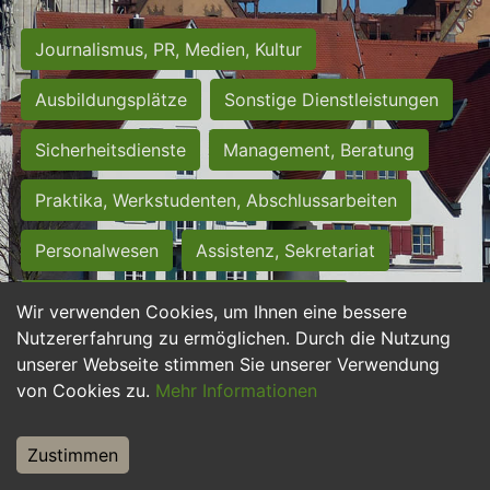
Journalismus, PR, Medien, Kultur
Ausbildungsplätze
Sonstige Dienstleistungen
Sicherheitsdienste
Management, Beratung
Praktika, Werkstudenten, Abschlussarbeiten
Personalwesen
Assistenz, Sekretariat
Hilfskräfte, Aushilfs- und Nebenjobs
Wir verwenden Cookies, um Ihnen eine bessere
Nutzererfahrung zu ermöglichen. Durch die Nutzung
Einkauf, Logistik, Materialwirtschaft
unserer Webseite stimmen Sie unserer Verwendung
von Cookies zu.
Mehr Informationen
Weiterbildung, Studium, duale Ausbildung
Tourismus
Rechtswesen
IT, Software
Zustimmen