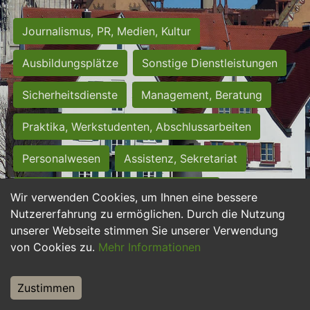
Journalismus, PR, Medien, Kultur
Ausbildungsplätze
Sonstige Dienstleistungen
Sicherheitsdienste
Management, Beratung
Praktika, Werkstudenten, Abschlussarbeiten
Personalwesen
Assistenz, Sekretariat
Hilfskräfte, Aushilfs- und Nebenjobs
Wir verwenden Cookies, um Ihnen eine bessere
Nutzererfahrung zu ermöglichen. Durch die Nutzung
Einkauf, Logistik, Materialwirtschaft
unserer Webseite stimmen Sie unserer Verwendung
von Cookies zu.
Mehr Informationen
Weiterbildung, Studium, duale Ausbildung
Tourismus
Rechtswesen
IT, Software
Zustimmen