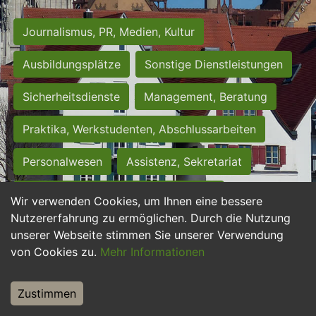
Journalismus, PR, Medien, Kultur
Ausbildungsplätze
Sonstige Dienstleistungen
Sicherheitsdienste
Management, Beratung
Praktika, Werkstudenten, Abschlussarbeiten
Personalwesen
Assistenz, Sekretariat
Hilfskräfte, Aushilfs- und Nebenjobs
Wir verwenden Cookies, um Ihnen eine bessere
Nutzererfahrung zu ermöglichen. Durch die Nutzung
Einkauf, Logistik, Materialwirtschaft
unserer Webseite stimmen Sie unserer Verwendung
von Cookies zu.
Mehr Informationen
Weiterbildung, Studium, duale Ausbildung
Tourismus
Rechtswesen
IT, Software
Zustimmen