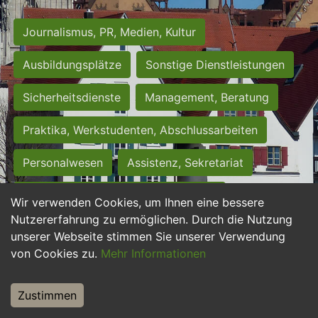
Journalismus, PR, Medien, Kultur
Ausbildungsplätze
Sonstige Dienstleistungen
Sicherheitsdienste
Management, Beratung
Praktika, Werkstudenten, Abschlussarbeiten
Personalwesen
Assistenz, Sekretariat
Hilfskräfte, Aushilfs- und Nebenjobs
Wir verwenden Cookies, um Ihnen eine bessere
Nutzererfahrung zu ermöglichen. Durch die Nutzung
Einkauf, Logistik, Materialwirtschaft
unserer Webseite stimmen Sie unserer Verwendung
von Cookies zu.
Mehr Informationen
Weiterbildung, Studium, duale Ausbildung
Tourismus
Rechtswesen
IT, Software
Zustimmen