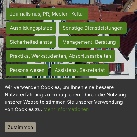
Journalismus, PR, Medien, Kultur
Ausbildungsplätze
Sonstige Dienstleistungen
Sicherheitsdienste
Management, Beratung
Praktika, Werkstudenten, Abschlussarbeiten
Personalwesen
Assistenz, Sekretariat
Hilfskräfte, Aushilfs- und Nebenjobs
Wir verwenden Cookies, um Ihnen eine bessere
Nutzererfahrung zu ermöglichen. Durch die Nutzung
Einkauf, Logistik, Materialwirtschaft
unserer Webseite stimmen Sie unserer Verwendung
von Cookies zu.
Mehr Informationen
Weiterbildung, Studium, duale Ausbildung
Tourismus
Rechtswesen
IT, Software
Zustimmen