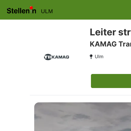
ULM
Leiter s
KAMAG Tran
Ulm