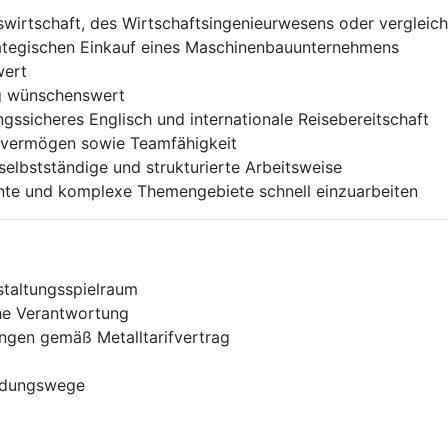
irtschaft, des Wirtschaftsingenieurwesens oder vergleich
rategischen Einkauf eines Maschinenbauunternehmens
wert
ng wünschenswert
gssicheres Englisch und internationale Reisebereitschaft
svermögen sowie Teamfähigkeit
elbstständige und strukturierte Arbeitsweise
nnte und komplexe Themengebiete schnell einzuarbeiten
staltungsspielraum
che Verantwortung
ngen gemäß Metalltarifvertrag
eidungswege