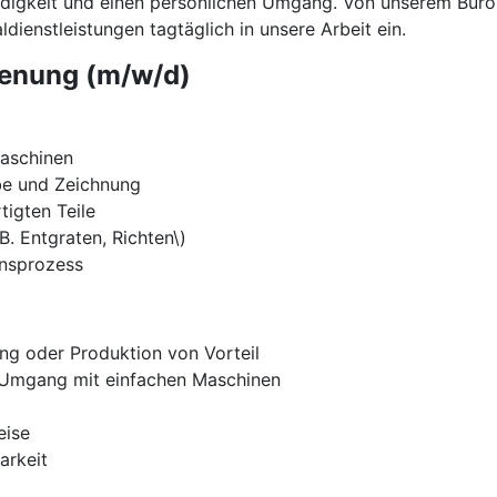
ändigkeit und einen persönlichen Umgang. Von unserem Büro
dienstleistungen tagtäglich in unsere Arbeit ein.
ienung (m/w/d)
aschinen
be und Zeichnung
tigten Teile
B. Entgraten, Richten\)
onsprozess
ung oder Produktion von Vorteil
r Umgang mit einfachen Maschinen
eise
arkeit