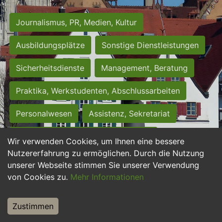
Journalismus, PR, Medien, Kultur
Ausbildungsplätze
Sonstige Dienstleistungen
Sicherheitsdienste
Management, Beratung
Praktika, Werkstudenten, Abschlussarbeiten
Personalwesen
Assistenz, Sekretariat
Hilfskräfte, Aushilfs- und Nebenjobs
Wir verwenden Cookies, um Ihnen eine bessere
Nutzererfahrung zu ermöglichen. Durch die Nutzung
Einkauf, Logistik, Materialwirtschaft
unserer Webseite stimmen Sie unserer Verwendung
von Cookies zu.
Mehr Informationen
Weiterbildung, Studium, duale Ausbildung
Tourismus
Rechtswesen
IT, Software
Zustimmen