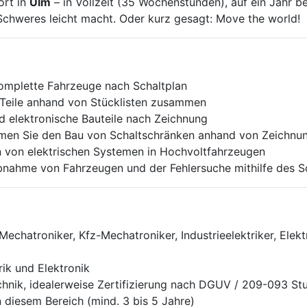
ort in
Ulm
– in Vollzeit (35 Wochenstunden), auf ein Jahr bef
chweres leicht macht. Oder kurz gesagt: Move the world!
komplette Fahrzeuge nach Schaltplan
e Teile anhand von Stücklisten zusammen
nd elektronische Bauteile nach Zeichnung
men Sie den Bau von Schaltschränken anhand von Zeichnung
n von elektrischen Systemen in Hochvoltfahrzeugen
bnahme von Fahrzeugen und der Fehlersuche mithilfe des Sc
echatroniker, Kfz-Mechatroniker, Industrieelektriker, Elek
rik und Elektronik
nik, idealerweise Zertifizierung nach DGUV / 209-093 Stu
n diesem Bereich (mind. 3 bis 5 Jahre)