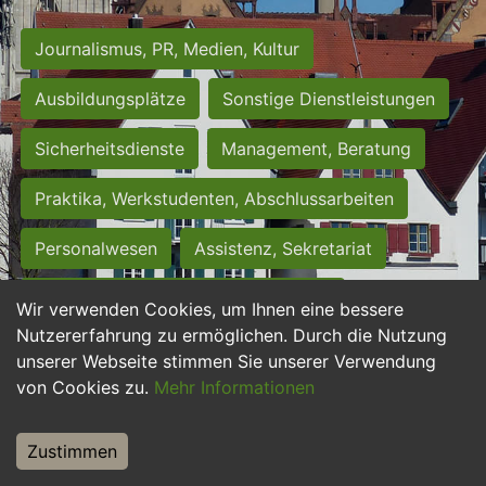
Journalismus, PR, Medien, Kultur
Ausbildungsplätze
Sonstige Dienstleistungen
Sicherheitsdienste
Management, Beratung
Praktika, Werkstudenten, Abschlussarbeiten
Personalwesen
Assistenz, Sekretariat
Hilfskräfte, Aushilfs- und Nebenjobs
Wir verwenden Cookies, um Ihnen eine bessere
Nutzererfahrung zu ermöglichen. Durch die Nutzung
Einkauf, Logistik, Materialwirtschaft
unserer Webseite stimmen Sie unserer Verwendung
von Cookies zu.
Mehr Informationen
Weiterbildung, Studium, duale Ausbildung
Tourismus
Rechtswesen
IT, Software
Zustimmen