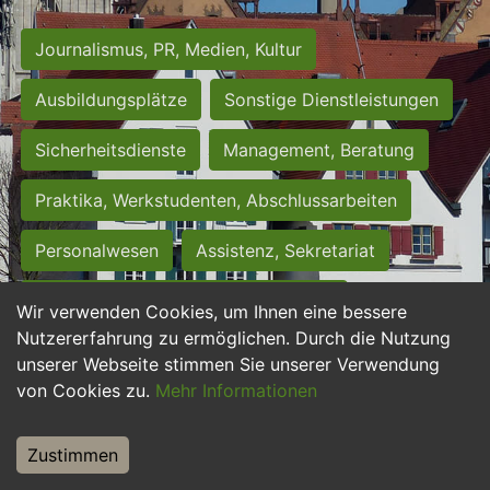
Journalismus, PR, Medien, Kultur
Ausbildungsplätze
Sonstige Dienstleistungen
Sicherheitsdienste
Management, Beratung
Praktika, Werkstudenten, Abschlussarbeiten
Personalwesen
Assistenz, Sekretariat
Hilfskräfte, Aushilfs- und Nebenjobs
Wir verwenden Cookies, um Ihnen eine bessere
Nutzererfahrung zu ermöglichen. Durch die Nutzung
Einkauf, Logistik, Materialwirtschaft
unserer Webseite stimmen Sie unserer Verwendung
von Cookies zu.
Mehr Informationen
Weiterbildung, Studium, duale Ausbildung
Tourismus
Rechtswesen
IT, Software
Zustimmen