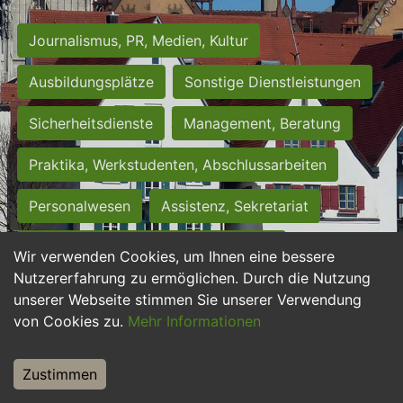
Journalismus, PR, Medien, Kultur
Ausbildungsplätze
Sonstige Dienstleistungen
Sicherheitsdienste
Management, Beratung
Praktika, Werkstudenten, Abschlussarbeiten
Personalwesen
Assistenz, Sekretariat
Hilfskräfte, Aushilfs- und Nebenjobs
Wir verwenden Cookies, um Ihnen eine bessere
Nutzererfahrung zu ermöglichen. Durch die Nutzung
Einkauf, Logistik, Materialwirtschaft
unserer Webseite stimmen Sie unserer Verwendung
von Cookies zu.
Mehr Informationen
Weiterbildung, Studium, duale Ausbildung
Tourismus
Rechtswesen
IT, Software
Zustimmen