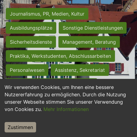
Journalismus, PR, Medien, Kultur
Ausbildungsplätze
Sonstige Dienstleistungen
Sicherheitsdienste
Management, Beratung
Praktika, Werkstudenten, Abschlussarbeiten
Personalwesen
Assistenz, Sekretariat
Hilfskräfte, Aushilfs- und Nebenjobs
Wir verwenden Cookies, um Ihnen eine bessere
Nutzererfahrung zu ermöglichen. Durch die Nutzung
Einkauf, Logistik, Materialwirtschaft
unserer Webseite stimmen Sie unserer Verwendung
von Cookies zu.
Mehr Informationen
Weiterbildung, Studium, duale Ausbildung
Tourismus
Rechtswesen
IT, Software
Zustimmen