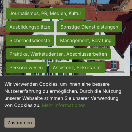
Journalismus, PR, Medien, Kultur
Ausbildungsplätze
Sonstige Dienstleistungen
Sicherheitsdienste
Management, Beratung
Praktika, Werkstudenten, Abschlussarbeiten
Personalwesen
Assistenz, Sekretariat
Hilfskräfte, Aushilfs- und Nebenjobs
Wir verwenden Cookies, um Ihnen eine bessere
Nutzererfahrung zu ermöglichen. Durch die Nutzung
Einkauf, Logistik, Materialwirtschaft
unserer Webseite stimmen Sie unserer Verwendung
von Cookies zu.
Mehr Informationen
Weiterbildung, Studium, duale Ausbildung
Tourismus
Rechtswesen
IT, Software
Zustimmen