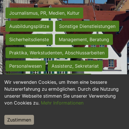
Journalismus, PR, Medien, Kultur
Ausbildungsplätze
Sonstige Dienstleistungen
Sicherheitsdienste
Management, Beratung
Praktika, Werkstudenten, Abschlussarbeiten
Personalwesen
Assistenz, Sekretariat
Hilfskräfte, Aushilfs- und Nebenjobs
Wir verwenden Cookies, um Ihnen eine bessere
Nutzererfahrung zu ermöglichen. Durch die Nutzung
Einkauf, Logistik, Materialwirtschaft
unserer Webseite stimmen Sie unserer Verwendung
von Cookies zu.
Mehr Informationen
Weiterbildung, Studium, duale Ausbildung
Tourismus
Rechtswesen
IT, Software
Zustimmen