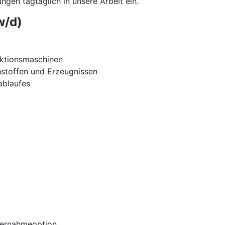
ngen tagtäglich in unsere Arbeit ein.
w/d)
uktionsmaschinen
hstoffen und Erzeugnissen
ablaufes
Übernahmeoption