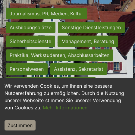
Journalismus, PR, Medien, Kultur
Ausbildungsplätze
Sonstige Dienstleistungen
Sicherheitsdienste
Management, Beratung
Praktika, Werkstudenten, Abschlussarbeiten
Personalwesen
Assistenz, Sekretariat
Hilfskräfte, Aushilfs- und Nebenjobs
Wir verwenden Cookies, um Ihnen eine bessere
Nutzererfahrung zu ermöglichen. Durch die Nutzung
Einkauf, Logistik, Materialwirtschaft
unserer Webseite stimmen Sie unserer Verwendung
von Cookies zu.
Mehr Informationen
Weiterbildung, Studium, duale Ausbildung
Tourismus
Rechtswesen
IT, Software
Zustimmen