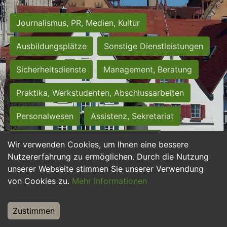
Journalismus, PR, Medien, Kultur
Ausbildungsplätze
Sonstige Dienstleistungen
Sicherheitsdienste
Management, Beratung
Praktika, Werkstudenten, Abschlussarbeiten
Personalwesen
Assistenz, Sekretariat
Hilfskräfte, Aushilfs- und Nebenjobs
Wir verwenden Cookies, um Ihnen eine bessere
Nutzererfahrung zu ermöglichen. Durch die Nutzung
Einkauf, Logistik, Materialwirtschaft
unserer Webseite stimmen Sie unserer Verwendung
von Cookies zu.
Mehr Informationen
Weiterbildung, Studium, duale Ausbildung
Tourismus
Rechtswesen
IT, Software
Zustimmen