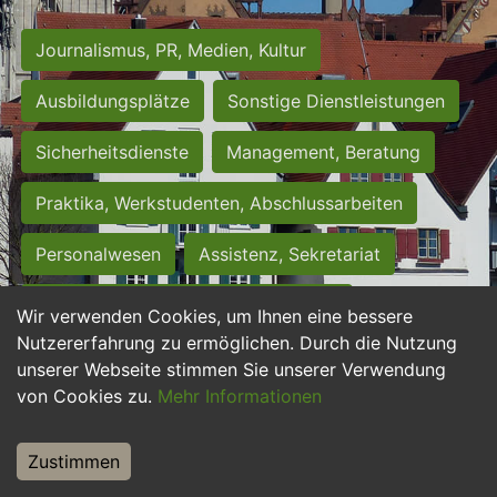
Journalismus, PR, Medien, Kultur
Ausbildungsplätze
Sonstige Dienstleistungen
Sicherheitsdienste
Management, Beratung
Praktika, Werkstudenten, Abschlussarbeiten
Personalwesen
Assistenz, Sekretariat
Hilfskräfte, Aushilfs- und Nebenjobs
Wir verwenden Cookies, um Ihnen eine bessere
Nutzererfahrung zu ermöglichen. Durch die Nutzung
Einkauf, Logistik, Materialwirtschaft
unserer Webseite stimmen Sie unserer Verwendung
von Cookies zu.
Mehr Informationen
Weiterbildung, Studium, duale Ausbildung
Tourismus
Rechtswesen
IT, Software
Zustimmen