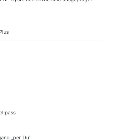
Plus
ellpass
gang „per Du“