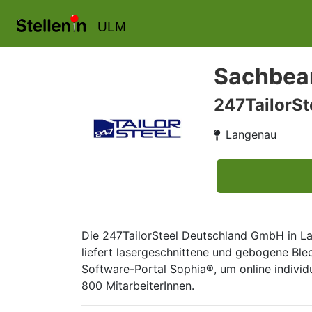
ULM
Sachbear
247TailorS
Langenau
Die 247TailorSteel Deutschland GmbH in Lan
liefert lasergeschnittene und gebogene Bl
Software-Portal Sophia®, um online individu
800 MitarbeiterInnen.