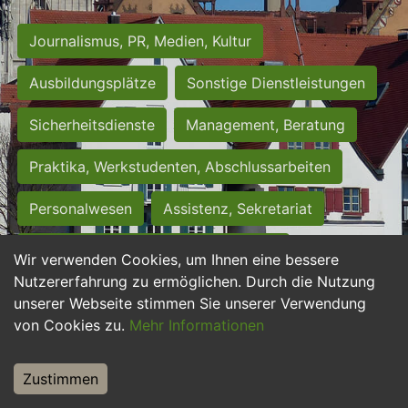
Journalismus, PR, Medien, Kultur
Ausbildungsplätze
Sonstige Dienstleistungen
Sicherheitsdienste
Management, Beratung
Praktika, Werkstudenten, Abschlussarbeiten
Personalwesen
Assistenz, Sekretariat
Hilfskräfte, Aushilfs- und Nebenjobs
Wir verwenden Cookies, um Ihnen eine bessere
Nutzererfahrung zu ermöglichen. Durch die Nutzung
Einkauf, Logistik, Materialwirtschaft
unserer Webseite stimmen Sie unserer Verwendung
von Cookies zu.
Mehr Informationen
Weiterbildung, Studium, duale Ausbildung
Tourismus
Rechtswesen
IT, Software
Zustimmen