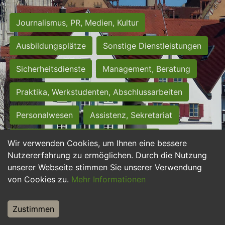
Journalismus, PR, Medien, Kultur
Ausbildungsplätze
Sonstige Dienstleistungen
Sicherheitsdienste
Management, Beratung
Praktika, Werkstudenten, Abschlussarbeiten
Personalwesen
Assistenz, Sekretariat
Hilfskräfte, Aushilfs- und Nebenjobs
Wir verwenden Cookies, um Ihnen eine bessere
Nutzererfahrung zu ermöglichen. Durch die Nutzung
Einkauf, Logistik, Materialwirtschaft
unserer Webseite stimmen Sie unserer Verwendung
von Cookies zu.
Mehr Informationen
Weiterbildung, Studium, duale Ausbildung
Tourismus
Rechtswesen
IT, Software
Zustimmen