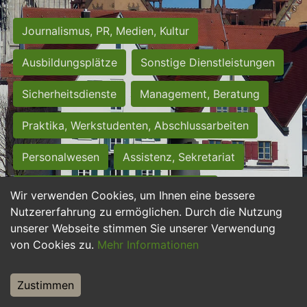
Journalismus, PR, Medien, Kultur
Ausbildungsplätze
Sonstige Dienstleistungen
Sicherheitsdienste
Management, Beratung
Praktika, Werkstudenten, Abschlussarbeiten
Personalwesen
Assistenz, Sekretariat
Hilfskräfte, Aushilfs- und Nebenjobs
Wir verwenden Cookies, um Ihnen eine bessere
Nutzererfahrung zu ermöglichen. Durch die Nutzung
Einkauf, Logistik, Materialwirtschaft
unserer Webseite stimmen Sie unserer Verwendung
von Cookies zu.
Mehr Informationen
Weiterbildung, Studium, duale Ausbildung
Tourismus
Rechtswesen
IT, Software
Zustimmen