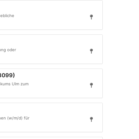
iebliche
tung oder
58099)
inikums Ulm zum
nen (w/m/d) für