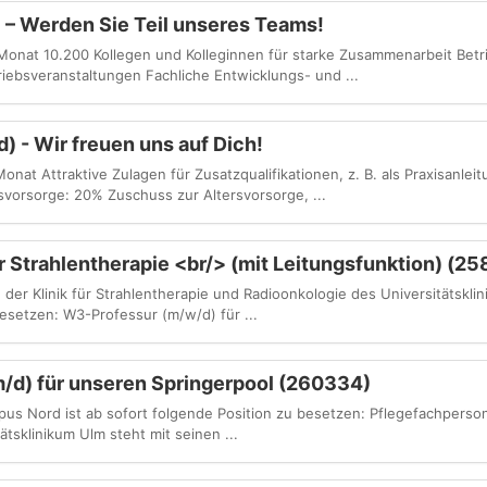
) – Werden Sie Teil unseres Teams!
Monat 10.200 Kollegen und Kolleginnen für starke Zusammenarbeit Betr
riebsveranstaltungen Fachliche Entwicklungs- und ...
) - Wir freuen uns auf Dich!
nat Attraktive Zulagen für Zusatzqualifikationen, z. B. als Praxisanlei
rsvorsorge: 20% Zuschuss zur Altersvorsorge, ...
 Strahlentherapie <br/> (mit Leitungsfunktion) (2
n der Klinik für Strahlentherapie und Radioonkologie des Universitätskl
esetzen: W3-Professur (m/w/d) für ...
/d) für unseren Springerpool (260334)
mpus Nord ist ab sofort folgende Position zu besetzen: Pflegefachperso
tsklinikum Ulm steht mit seinen ...